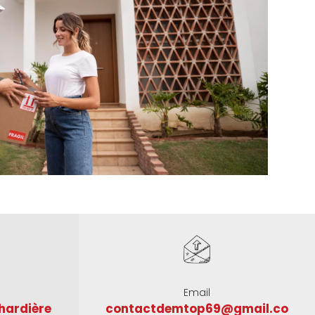
Email
hardière
contactdemtop69@gmail.co