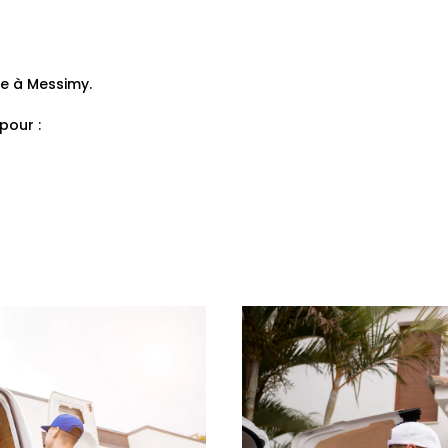
ce à Messimy.
pour :