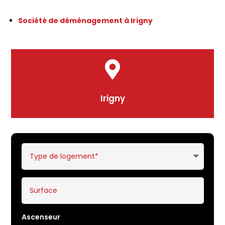
Société de déménagement à Irigny

Irigny
Ascenseur